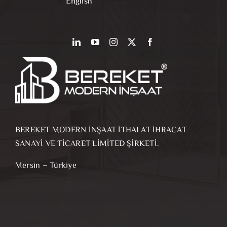
English
BEREKET MODERN İNŞAAT İTHALAT İHRACAT
SANAYİ VE TİCARET LİMİTED ŞİRKETİ.
Mersin – Türkiye