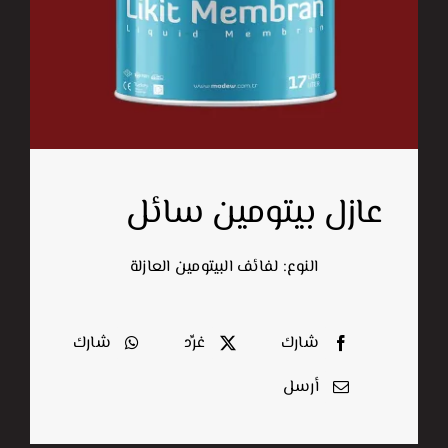
اتصل بنا
البحث
عن:
عازل بيتومين سائل
النوع: لفائف البيتومين العازلة
شارك
غرِّد
شارك
أرسل