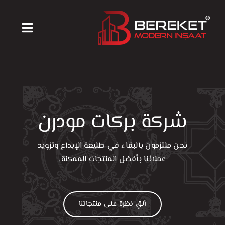
Ski
t
Toggle
conten
igation
الرئيسية
منتجاتنا
شركة بركات مودرن
آلات ومعدات
نحن ملتزمون بالبقاء في طليعة الإبداع وتزويد
عملائنا بأفضل المنتجات الممكنة.
أخبارنا
من نحن
ألقِ نظرة على منتجاتنا