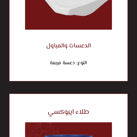
الدعسات والمباول
النوع: دعسة مربعة
طلاء ايبوكسي