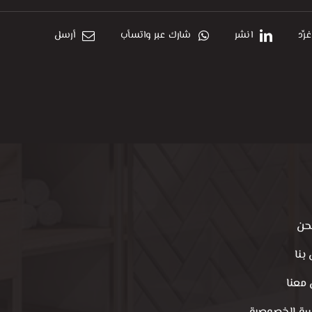
غرِّد
انشر
شارك عبر واتسأب
أرسل
حن
بنا
معنا