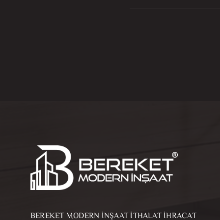
BEREKET MODERN İNŞAAT İTHALAT İHRACAT