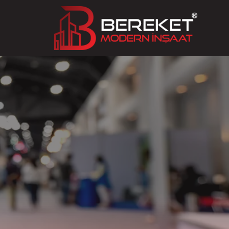
Ski
t
conten