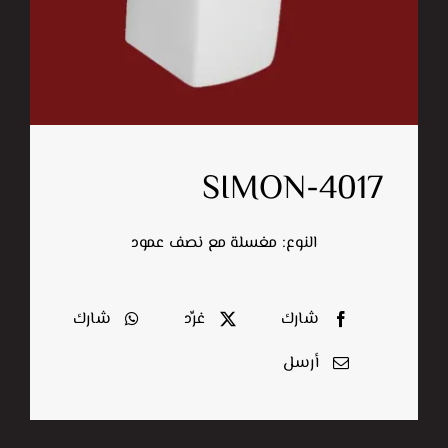
اتصل بنا
البحث
عن:
SIMON-4017
النوع: مغسلة مع نصف عمود
شارك
غرِّد
شارك
أرسل