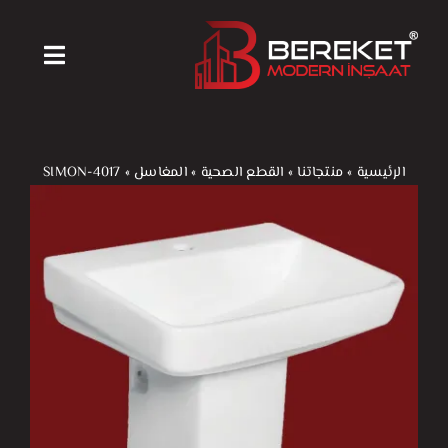
Ski
t
Toggle
conten
igation
الرئيسية
الرئيسية
»
منتجاتنا
»
القطع الصحية
»
المغاسل
»
SIMON-4017
منتجاتنا
آلات ومعدات
أخبارنا
من نحن