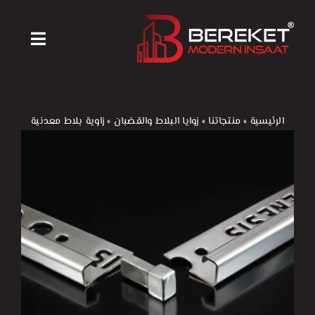
Ski
t
Toggle
conten
igation
الرئيسية
الرئيسية
»
منتجاتنا
»
زوايا البلاط والقضبان
»
زاوية بلاط معدنية
منتجاتنا
آلات ومعدات
أخبارنا
من نحن