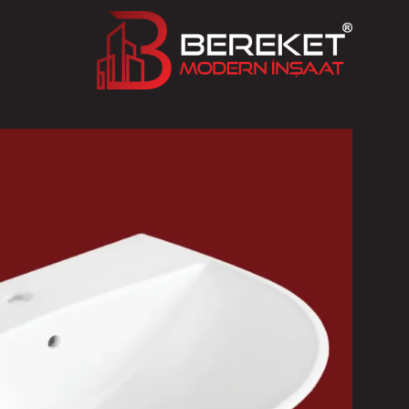
Ski
t
conten