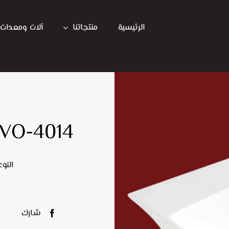
الرئيسية
منتجاتنا
آلات ومعدات
VO-4014
النو
شارك